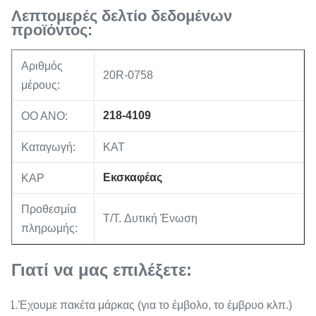
222-5965
Λεπτομερές δελτίο δεδομένων
προϊόντος:
Αριθμός
20R-0758
μέρους:
218-4109
ΟΟ ΑΝΟ:
Καταγωγή:
ΚΑΤ
Εκσκαφέας
ΚΑΡ
Προθεσμία
T/T. Δυτική Ένωση
πληρωμής:
Γιατί να μας επιλέξετε:
1.Έχουμε πακέτα μάρκας (για το έμβολο, το έμβρυο κλπ.)