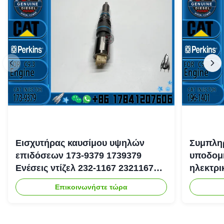
Εισχυτήρας καυσίμου υψηλών
Συμπληρ
επιδόσεων 173-9379 1739379
υποδομή
Ενέσεις ντίζελ 232-1167 2321167
ηλεκτρ
για κινητήρα Caterpillar 3126
Επικοινωνήστε τώρα