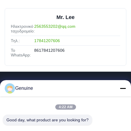
Mr. Lee
Ηλεκτρονικό
2563553202@qq.com
ταχυδρομείο:
Τηλ.:
17841207606
Το
8617841207606
WhatsApp:
Γρήγοροι Σύνδεσμοι
Genuine
Σπίτι
Προϊόντα
4:22 AM
Σχετικά Με Εμάς
Γύρος Εργοστασίων
Good day, what product are you looking for?
Ποιοτικός Έλεγχος
Επικοινωνήστε Μαζί Μας