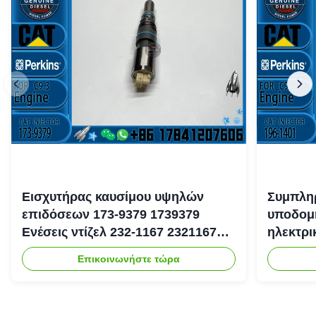
Εισχυτήρας καυσίμου υψηλών
Συμπληρ
επιδόσεων 173-9379 1739379
υποδομή
Ενέσεις ντίζελ 232-1167 2321167
ηλεκτρ
για κινητήρα Caterpillar 3126
Επικοινωνήστε τώρα