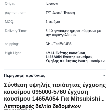
Origin:
Ιαπωνία
payment term:
T/T. Δυτική Ένωση
MOQ:
1 τεμάχιο
Delivery Time:
3-10 εργάσιμες ημέρες σύμφωνα με
την παραγγελία σας
shipping:
DHL/FedEx/UPS
High Light:
4M41 Ενέττης καυσίμου
,
1465Α054 Ενέττης καυσίμου
,
Υψηλής ποιότητας ένεση καυσίμου
Περιγραφή προϊόντος
Σύνθεση υψηλής ποιότητας έγχυσης
καυσίμου 095000-5760 έγχυση
καυσίμου 1465A054 Για Mitsubishi
Pajero 4M41
Λεπτομερές δελτίο δεδομένων