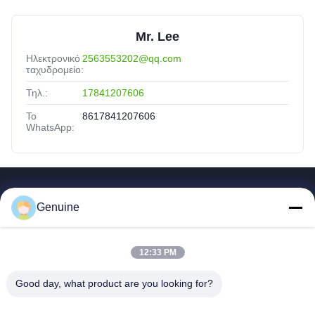
Mr. Lee
Ηλεκτρονικό
2563553202@qq.com
ταχυδρομείο:
Τηλ.:
17841207606
Το
8617841207606
WhatsApp:
Γρήγοροι Σύνδεσμοι
Genuine
Σπίτι
Προϊόντα
12:33 PM
Σχετικά Με Εμάς
Γύρος Εργοστασίων
Good day, what product are you looking for?
Ποιοτικός Έλεγχος
Επικοινωνήστε Μαζί Μας